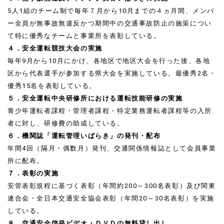
5人1組のチーム制で毎年７月から10月までの４ヵ月間、メンバ
ー全員が無事故無違反かつ期間中の交通事故防止の施策につい
て特に優秀なチームと事業所を表彰している。
４．安全運転競技大会の実施
毎年9月から10月にかけ、各地区で地区大会を行った後、各地
区から代表選手が参加する県大会を実施している。最優秀2名・
優秀15名を表彰している。
５．安全運転中央研修所における運転技能研修の実施
青少年運転者課程・管理者課程・特定業務運転者課程等の入所
者に対し、研修費の助成している。
６．機関誌「運転管理いばらき」の発刊・配布
年間4回（隔月・偶数月）発刊、交通関係情報誌として会員事業
所に配布。
７．表彰の実施
安管表彰規程に基づく表彰（年間約200～300名表彰）及び関東
連合会・全日本交通安全協会表彰（年間20～30名表彰）を実施
している。
８．交通安全啓発ビデオ・ＤＶＤの無料貸し出し