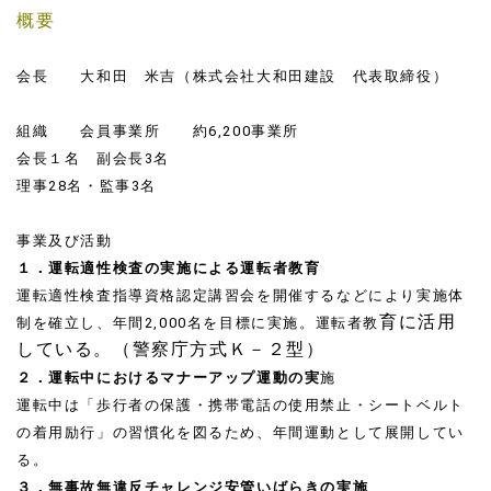
概要
会長 大和田 米吉（株式会社大和田建設 代表取締役）
組織 会員事業所 約6,200事業所
会長１名 副会長3名
理事28名・監事3名
事業及び活動
１．運転適性検査の実施による運転者教育
運転適性検査指導資格認定講習会を開催するなどにより実施体
育に活用
制を確立し、年間2,000名を目標に実施。運転者教
している。（警察庁方式Ｋ－２型）
２．運転中におけるマナーアップ運動の実
施
運転中は「歩行者の保護・携帯電話の使用禁止・シートベルト
の着用励行」の習慣化を図るため、年間運動として展開してい
る。
３．無事故無違反チャレンジ安管いばらきの実施